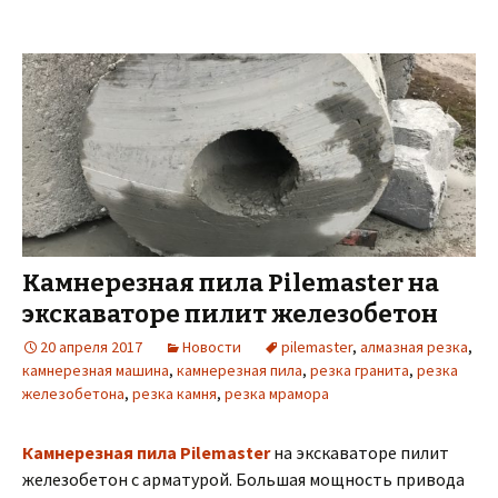
Камнерезная пила Pilemaster на
экскаваторе пилит железобетон
20 апреля 2017
Новости
pilemaster
,
алмазная резка
,
камнерезная машина
,
камнерезная пила
,
резка гранита
,
резка
железобетона
,
резка камня
,
резка мрамора
Камнерезная пила Pilemaster
на экскаваторе пилит
железобетон с арматурой. Большая мощность привода