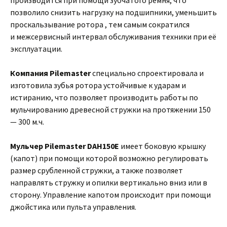
производится при помощи зубчатого ремня, что
позволило снизить нагрузку на подшипники, уменьшить
проскальзывание ротора , тем самым сократился
и межсервисный интервал обслуживания техники при её
эксплуатации.
Компания Pilemaster
специально спроектировала и
изготовила зубья ротора устойчивые к ударам и
истиранию, что позволяет производить работы по
мульчированию древесной стружки на протяжении 150
— 300 м.ч.
Мульчер Pilemaster DAH150E
имеет боковую крышку
(капот) при помощи которой возможно регулировать
размер срубленной стружки, а также позволяет
направлять стружку и опилки вертикально вниз или в
сторону. Управление капотом происходит при помощи
джойстика или пульта управления.