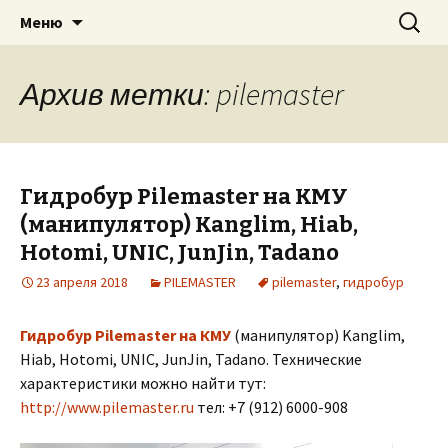
Для экскаватора: гидробур, землесос,
Перейти
Найти:
«PILEMASTER» Навесное
Меню
к
сваерезка, вибротрамбовка,
оборудование
содержимому
стенорезная машина
Архив метки: pilemaster
Гидробур Pilemaster на КМУ
(манипулятор) Kanglim, Hiab,
Hotomi, UNIC, JunJin, Tadano
23 апреля 2018
PILEMASTER
pilemaster
,
гидробур
Гидробур Pilemaster на КМУ
(манипулятор) Kanglim,
Hiab, Hotomi, UNIC, JunJin, Tadano. Технические
характеристики можно найти тут:
http://www.pilemaster.ru
тел: +7 (912) 6000-908