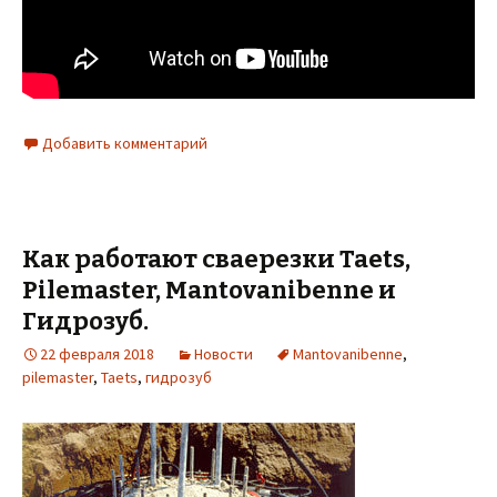
Добавить комментарий
Как работают сваерезки Taets,
Pilemaster, Mantovanibenne и
Гидрозуб.
22 февраля 2018
Новости
Mantovanibenne
,
pilemaster
,
Taets
,
гидрозуб