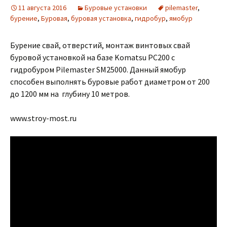
11 августа 2016
Буровые установки
pilemaster
,
бурение
,
Буровая
,
буровая установка
,
гидробур
,
ямобур
Бурение свай, отверстий, монтаж винтовых свай
буровой установкой на базе Komatsu PC200 с
гидробуром Pilemaster SM25000. Данный ямобур
способен выполнять буровые работ диаметром от 200
до 1200 мм на глубину 10 метров.
www.stroy-most.ru