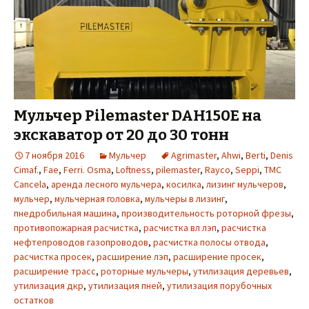
Мульчер Pilemaster DAH150E на
экскаватор от 20 до 30 тонн
7 ноября 2016
Мульчер
Agrimaster
,
Ahwi
,
Berti
,
Denis
Cimaf.
,
Fae
,
Ferri. Osma
,
Loftness
,
pilemaster
,
Rayco
,
Seppi
,
TMC
Cancela
,
аренда лесного мульчера
,
косилка
,
лизинг мульчеров
,
мульчер
,
мульчерная головка
,
мульчеры в лизинг
,
пнедробильная машина
,
производительность роторной фрезы
,
противопожарная расчистка
,
расчистка вл лэп
,
расчистка
нефтепроводов газопроводов
,
расчистка полосы отвода
,
расчистка просек
,
расширение лэп
,
расширение просек
,
расширение трасс
,
роторные мульчеры
,
утилизация деревьев
,
утилизация дкр
,
утилизация пней
,
утилизация порубочных
остатков