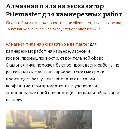
Алмазная пила на экскаватор
Pilemaster для камнерезных работ
7 октября 2016
Новости
pilemaster
,
алмазная резка
,
канатная резка
,
скальная пила
,
стенорезная мащина
Алмазная пила на экскаватор Pilemaster
для
камнерезных работ на карьере, лесной и
горной промышленности, строительной сфере.
Скальная пила поможет быстро произвести работы по
резке камня и скалы на карьере, в сжатые сроки
произведет резку железобетона с высоким
коэффициентом армирования, а удаление и
фрезерование пней при помощи специальной насадки
на пилу.