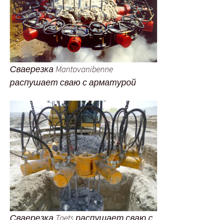
Сваерезка Mantovanibenne
распушает сваю с арматурой
Сваерезка Taets распушает сваю с