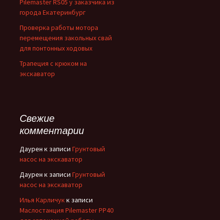
Pilemaster RS05 у заказчика из
города Екатеринбург
Проверка работы мотора
перемещения закольных свай
для понтонных ходовых
Трапеция с крюком на
экскаватор
Свежие
комментарии
Даурен
к записи
Грунтовый
насос на экскаватор
Даурен
к записи
Грунтовый
насос на экскаватор
Илья Карличук
к записи
Маслостанция Pilemaster PP40