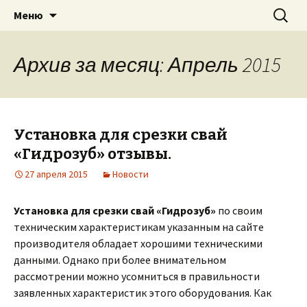
Для экскаватора: гидробур, землесос,
Перейти
Найти:
«PILEMASTER» Навесное
Меню
к
сваерезка, вибротрамбовка,
оборудование
содержимому
стенорезная машина
Архив за месяц: Апрель 2015
Установка для срезки свай
«Гидрозуб» отзывы.
27 апреля 2015
Новости
Установка для срезки свай «Гидрозуб»
по своим
техническим характеристикам указанным на сайте
производителя обладает хорошими техническими
данными. Однако при более внимательном
рассмотрении можно усомниться в правильности
заявленных характеристик этого оборудования. Как