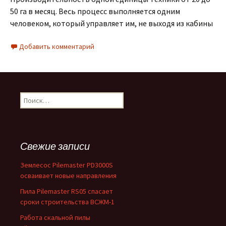
50 га в месяц. Весь процесс выполняется одним
человеком, который управляет им, не выходя из кабины
Добавить комментарий
Найти:
Свежие записи
Землесос Pilemaster PD3000S
осваивает новые направления
Пила Pilemaster RS05 спасает
сроки строительства ВСЖМ-1
Работа скальной пилы