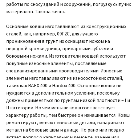
работы по сносу зданий и сооружений, погрузку сыпучих
материалов. Такова жизнь.
Основные ковши изготавливают из конструкционных
сталей, как, например, 09Г2С, для лучшего
проникновения в грунт их оснащают ножом на
передней кромке днища, приварными зубьями и
боковыми ножами. Изготовители ковшей используют
покупные износные элементы, поставляемые
специализированными производителями. Износные
элементы изготаваливают из износостойких сталей,
таких как RAEX 400 и Hardox 400. Основные ковши не
нуждаются в дополнительном усилении, поскольку
должны применяться по грунтам низкой плотности – I и
II категории. Но чем меньше ковш соответствует
характеру работы, тем быстрее он изнашивается. Ковш
ремонтируют, меняют износные детали, наваривают
металл на боковые швы и днище. Но рано или поздно
встает вопрос о капитальном ремонте, замене или