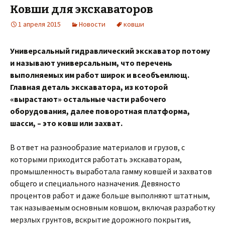
Ковши для экскаваторов
1 апреля 2015
Новости
ковши
Универсальный гидравлический экскаватор потому
и называют универсальным
,
что перечень
выполняемых им работ широк и всеобъемлющ
.
Главная деталь
экскаватора
,
из которой
«вырастают» остальные части рабочего
оборудования
,
далее поворотная платформа
,
шасси
,
– это ковш или захват
.
В ответ на разнообразие материалов и грузов, с
которыми приходится работать экскаваторам,
промышленность выработала гамму ковшей и захватов
общего и специального назначения. Девяносто
процентов работ и даже больше выполняют штатным,
так называемым основным ковшом, включая разработку
мерзлых грунтов, вскрытие дорожного покрытия,