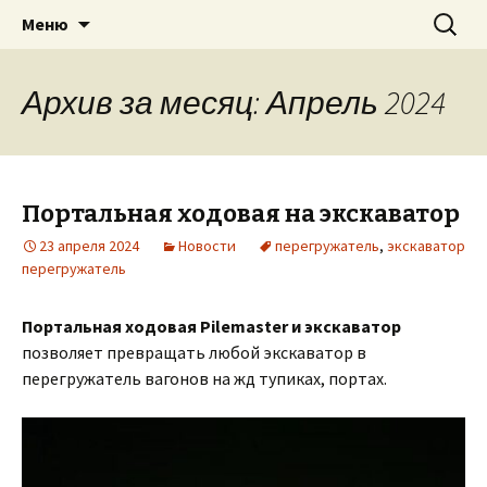
Для экскаватора: гидробур, землесос,
Перейти
Найти:
«PILEMASTER» Навесное
Меню
к
сваерезка, вибротрамбовка,
оборудование
содержимому
стенорезная машина
Архив за месяц: Апрель 2024
Портальная ходовая на экскаватор
23 апреля 2024
Новости
перегружатель
,
экскаватор
перегружатель
Портальная ходовая Pilemaster и экскаватор
позволяет превращать любой экскаватор в
перегружатель вагонов на жд тупиках, портах.