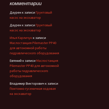
комментарии
Даурен
к записи
Грунтовый
насос на экскаватор
Даурен
к записи
Грунтовый
насос на экскаватор
Илья Карличук
к записи
Маслостанция Pilemaster PP40
для автономной работы
гидравлического оборудования
Евгений
к записи
Маслостанция
Pilemaster PP40 для автономной
работы гидравлического
оборудования
Владимир Викторович
к записи
Понтонно-гусеничная ходовая
на экскаватор