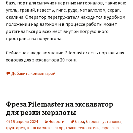
базу, порт для сыпучих инертных материалов, таких как:
уголь, гравий, известь, гипс, руда, металлолом, скрап,
окалина. Оператор перегружателя находится в удобном
положении над вагоном и в процессе работы может
дотягиваться до всех мест внутри погрузочного
пространства полувагона.
Сейчас на складе компании Pilemaster есть портальная
ходовая для экскаватора 20 тонн.
Добавить комментарий
Фреза Pilemaster на экскаватор
для резки мерзлоты
19 апреля 2024
Новости
бара
,
баровая установка
,
грунторез
,
клык на экскаватор
,
траншеекопатель
,
фреза на