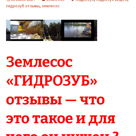
гидрозуб отзывы
,
землесос
Землесос
«ГИДРОЗУБ»
отзывы
— что
это такое и для