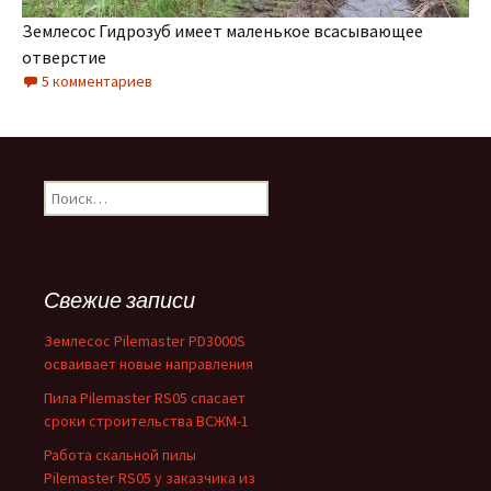
Землесос Гидрозуб имеет маленькое всасывающее
отверстие
5 комментариев
Найти:
Свежие записи
Землесос Pilemaster PD3000S
осваивает новые направления
Пила Pilemaster RS05 спасает
сроки строительства ВСЖМ-1
Работа скальной пилы
Pilemaster RS05 у заказчика из