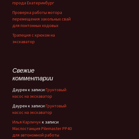
города Екатеринбург
Проверка работы мотора
перемещения закольных свай
для понтонных ходовых
Трапеция с крюком на
экскаватор
Свежие
комментарии
Даурен
к записи
Грунтовый
насос на экскаватор
Даурен
к записи
Грунтовый
насос на экскаватор
Илья Карличук
к записи
Маслостанция Pilemaster PP40
для автономной работы