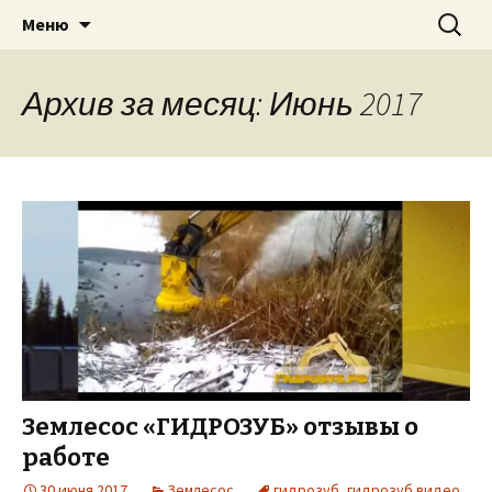
Для экскаватора: гидробур, землесос,
Перейти
Найти:
«PILEMASTER» Навесное
Меню
к
сваерезка, вибротрамбовка,
оборудование
содержимому
стенорезная машина
Архив за месяц: Июнь 2017
Землесос «ГИДРОЗУБ» отзывы о
работе
30 июня 2017
Землесос
гидрозуб
,
гидрозуб видео
,