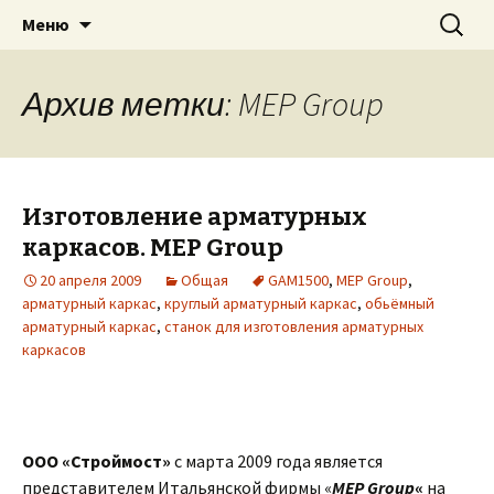
Для экскаватора: гидробур, землесос,
Перейти
Найти:
«PILEMASTER» Навесное
Меню
к
сваерезка, вибротрамбовка,
оборудование
содержимому
стенорезная машина
Архив метки: MEP Group
Изготовление арматурных
каркасов. MEP Group
20 апреля 2009
Общая
GAM1500
,
MEP Group
,
арматурный каркас
,
круглый арматурный каркас
,
обьёмный
арматурный каркас
,
станок для изготовления арматурных
каркасов
ООО «Строймост»
с марта 2009 года является
представителем Итальянской фирмы «
MEP Group
«
на