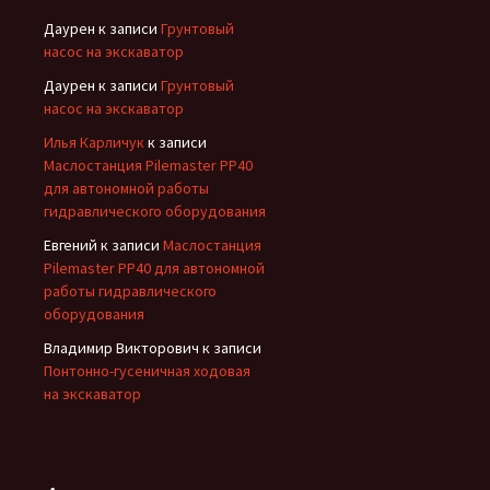
Даурен
к записи
Грунтовый
насос на экскаватор
Даурен
к записи
Грунтовый
насос на экскаватор
Илья Карличук
к записи
Маслостанция Pilemaster PP40
для автономной работы
гидравлического оборудования
Евгений
к записи
Маслостанция
Pilemaster PP40 для автономной
работы гидравлического
оборудования
Владимир Викторович
к записи
Понтонно-гусеничная ходовая
на экскаватор