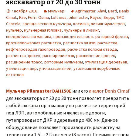
экскаватор от 20 до 30 тонн
7 ноября 2016
Мульчер
Agrimaster
,
Ahwi
,
Berti
,
Denis
Cimaf.
,
Fae
,
Ferri. Osma
,
Loftness
,
pilemaster
,
Rayco
,
Seppi
,
TMC
Cancela
,
аренда лесного мульчера
,
косилка
,
лизинг мульчеров
,
мульчер
,
мульчерная головка
,
мульчеры в лизинг
,
пнедробильная машина
,
производительность роторной фрезы
,
противопожарная расчистка
,
расчистка вл лэп
,
расчистка
нефтепроводов газопроводов
,
расчистка полосы отвода
,
расчистка просек
,
расширение лэп
,
расширение просек
,
расширение трасс
,
роторные мульчеры
,
утилизация деревьев
,
утилизация дкр
,
утилизация пней
,
утилизация порубочных
остатков
Мульчер Pilemaster DAH150E
или его
аналог Denis Cimaf
для экскаватора от 20 до 30 тонн позволяет превратить
любой экскаватор в машину по расчистке территорий
под ЛЭП, автомобильные и железные дороги,
путепроводы от ДКР и деревьев до 400 мм. Данное
оборудование позволяет производить расчистку на
территории 1,5 — 2 Га в смену (8 часов). Преимуществом