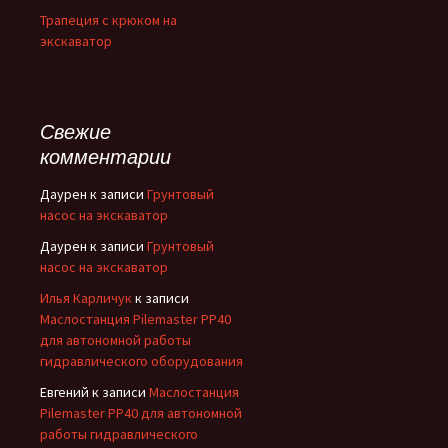
Трапеция с крюком на
экскаватор
Свежие
комментарии
Даурен
к записи
Грунтовый
насос на экскаватор
Даурен
к записи
Грунтовый
насос на экскаватор
Илья Карличук
к записи
Маслостанция Pilemaster PP40
для автономной работы
гидравлического оборудования
Евгений
к записи
Маслостанция
Pilemaster PP40 для автономной
работы гидравлического