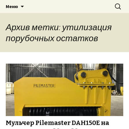
Для экскаватора: гидробур, землесос,
Перейти
Найти:
«PILEMASTER» Навесное
Меню
к
сваерезка, вибротрамбовка,
оборудование
содержимому
стенорезная машина
Архив метки: утилизация
порубочных остатков
Мульчер Pilemaster DAH150E на