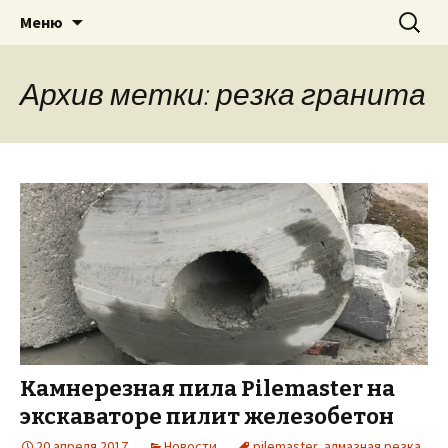
Для экскаватора: гидробур, землесос,
Перейти
Найти:
«PILEMASTER» Навесное
Меню
к
сваерезка, вибротрамбовка,
оборудование
содержимому
стенорезная машина
Архив метки: резка гранита
Камнерезная пила Pilemaster на
экскаваторе пилит железобетон
20 апреля 2017
Новости
pilemaster
,
алмазная резка
,