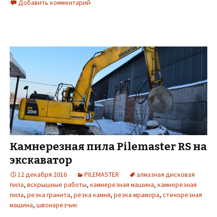
Добавить комментарий
Камнерезная пила Pilemaster RS на
экскаватор
12 декабря 2016
PILEMASTER
алмазная дисковая
пила
,
вскрышные работы
,
камнерезная машина
,
камнерезная
пила
,
резка гранита
,
резка камня
,
резка мрамора
,
стенорезная
машина
,
швонарезчик