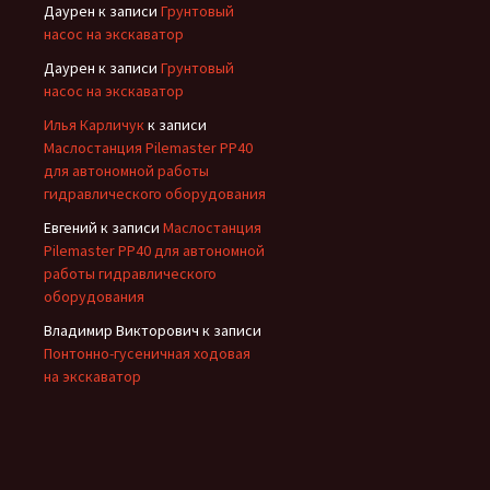
Даурен
к записи
Грунтовый
насос на экскаватор
Даурен
к записи
Грунтовый
насос на экскаватор
Илья Карличук
к записи
Маслостанция Pilemaster PP40
для автономной работы
гидравлического оборудования
Евгений
к записи
Маслостанция
Pilemaster PP40 для автономной
работы гидравлического
оборудования
Владимир Викторович
к записи
Понтонно-гусеничная ходовая
на экскаватор