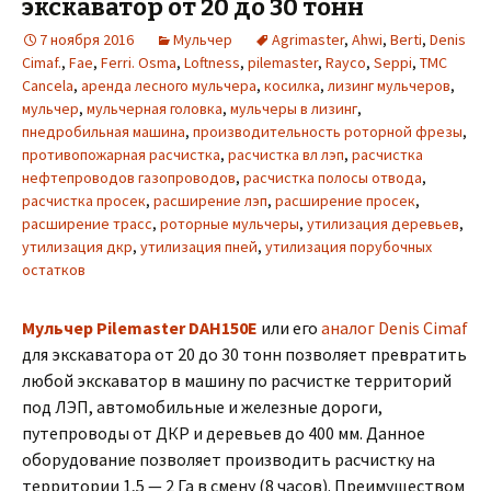
экскаватор от 20 до 30 тонн
7 ноября 2016
Мульчер
Agrimaster
,
Ahwi
,
Berti
,
Denis
Cimaf.
,
Fae
,
Ferri. Osma
,
Loftness
,
pilemaster
,
Rayco
,
Seppi
,
TMC
Cancela
,
аренда лесного мульчера
,
косилка
,
лизинг мульчеров
,
мульчер
,
мульчерная головка
,
мульчеры в лизинг
,
пнедробильная машина
,
производительность роторной фрезы
,
противопожарная расчистка
,
расчистка вл лэп
,
расчистка
нефтепроводов газопроводов
,
расчистка полосы отвода
,
расчистка просек
,
расширение лэп
,
расширение просек
,
расширение трасс
,
роторные мульчеры
,
утилизация деревьев
,
утилизация дкр
,
утилизация пней
,
утилизация порубочных
остатков
Мульчер Pilemaster DAH150E
или его
аналог Denis Cimaf
для экскаватора от 20 до 30 тонн позволяет превратить
любой экскаватор в машину по расчистке территорий
под ЛЭП, автомобильные и железные дороги,
путепроводы от ДКР и деревьев до 400 мм. Данное
оборудование позволяет производить расчистку на
территории 1,5 — 2 Га в смену (8 часов). Преимуществом