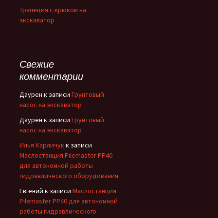
Трапеция с крюком на
экскаватор
Свежие
комментарии
Даурен
к записи
Грунтовый
насос на экскаватор
Даурен
к записи
Грунтовый
насос на экскаватор
Илья Карличук
к записи
Маслостанция Pilemaster PP40
для автономной работы
гидравлического оборудования
Евгений
к записи
Маслостанция
Pilemaster PP40 для автономной
работы гидравлического