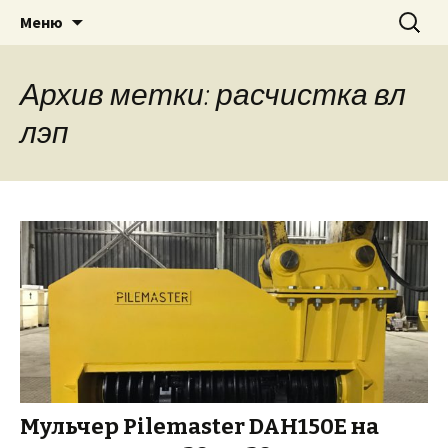
Для экскаватора: гидробур, землесос,
Перейти
Найти:
«PILEMASTER» Навесное
Меню
к
сваерезка, вибротрамбовка,
оборудование
содержимому
стенорезная машина
Архив метки: расчистка вл
лэп
Мульчер Pilemaster DAH150E на