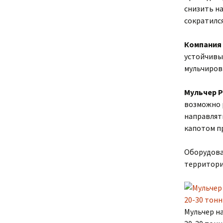
снизить н
сократилс
Компания 
устойчивы
мульчирова
Мульчер P
возможно 
направлять
капотом п
Оборудова
территорий
Мульчер на