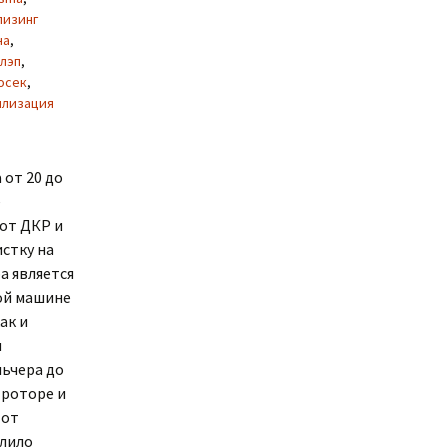
лизинг
на
,
 лэп
,
осек
,
илизация
 от 20 до
е
от ДКР и
стку на
а является
вой машине
ак и
я
льчера до
 роторе и
 от
олило