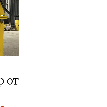
р от
Osma
,