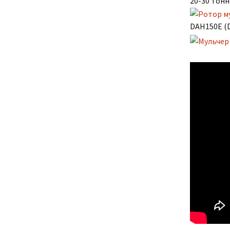
20-30 тонн
DAH150E (D