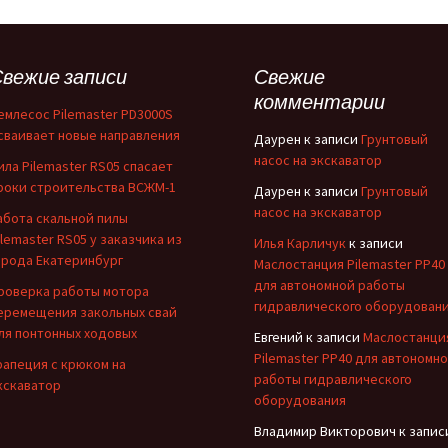
вежие записи
Свежие
комментарии
емлесос Pilemaster PD3000S
сваивает новые направления
Даурен
к записи
Грунтовый
насос на экскаватор
ила Pilemaster RS05 спасает
роки строительства ВСЖМ-1
Даурен
к записи
Грунтовый
насос на экскаватор
абота скальной пилы
ilemaster RS05 у заказчика из
Илья Карличук
к записи
орода Екатеринбург
Маслостанция Pilemaster PP40
для автономной работы
роверка работы мотора
гидравлического оборудован
еремещения закольных свай
ля понтонных ходовых
Евгений
к записи
Маслостанци
Pilemaster PP40 для автономн
рапеция с крюком на
работы гидравлического
кскаватор
оборудования
Владимир Викторович
к запис