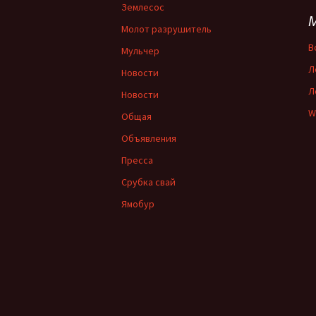
Землесос
Молот разрушитель
В
Мульчер
Л
Новости
Л
Новости
W
Общая
Объявления
Пресса
Срубка свай
Ямобур