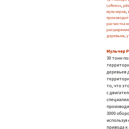
Loftness
,
pil
мульчеров
,
производит
расчистка 
расширение
деревьев
,
у
Мульчер P
30 тонн п
территори
деревьев 
территории
то, что э
с двигател
специализи
производи
3000 оборо
используя 
привода к