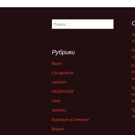
Найти:
С
З
о
П
Рубрики
с
Bauer
Р
P
Casagrande
г
Liebherr
П
PILEMASTER
п
д
Sany
Т
Soilmec
э
Буровые установки
Видео