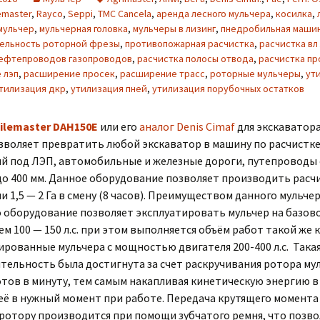
emaster
,
Rayco
,
Seppi
,
TMC Cancela
,
аренда лесного мульчера
,
косилка
,
мульчер
,
мульчерная головка
,
мульчеры в лизинг
,
пнедробильная маши
ельность роторной фрезы
,
противопожарная расчистка
,
расчистка вл
нефтепроводов газопроводов
,
расчистка полосы отвода
,
расчистка пр
 лэп
,
расширение просек
,
расширение трасс
,
роторные мульчеры
,
ут
тилизация дкр
,
утилизация пней
,
утилизация порубочных остатков
ilemaster DAH150E
или его
аналог Denis Cimaf
для экскаватора
озволяет превратить любой экскаватор в машину по расчистк
й под ЛЭП, автомобильные и железные дороги, путепроводы 
до 400 мм. Данное оборудование позволяет производить расчи
 1,5 — 2 Га в смену (8 часов). Преимуществом данного мульчер
то оборудование позволяет эксплуатировать мульчер на базо
ем 100 — 150 л.с. при этом выполняется объём работ такой же к
рованные мульчера с мощностью двигателя 200-400 л.с. Така
тельность была достигнута за счет раскручивания ротора му
тов в минуту, тем самым накапливая кинетическую энергию в
её в нужный момент при работе. Передача крутящего момента
 ротору производится при помощи зубчатого ремня, что позв