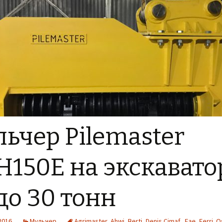
ьчер Pilemaster
150E на экскавато
до 30 тонн
2016
Мульчер
Agrimaster
,
Ahwi
,
Berti
,
Denis Cimaf.
,
Fae
,
Ferri. 