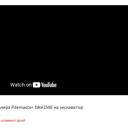
ьчера Pilemaster DAH150E на экскаватор
 комментарий