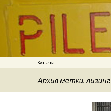
Для экскаватора: гидробу
«PILEMAS
Перейти
Контакты
к
содержимому
Архив метки: лизинг