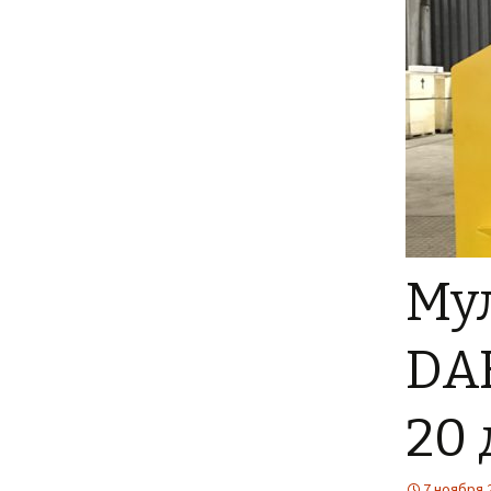
Мул
DAH
20 
7 ноября 