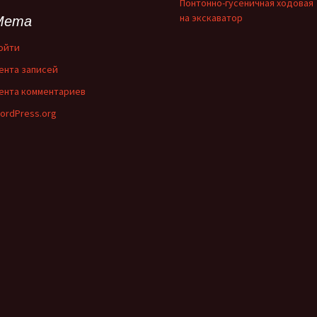
Понтонно-гусеничная ходовая
на экскаватор
Мета
ойти
ента записей
ента комментариев
ordPress.org