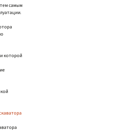
 тем самым
плуатации.
ротора
по
щи которой
ние
ткой
каватора