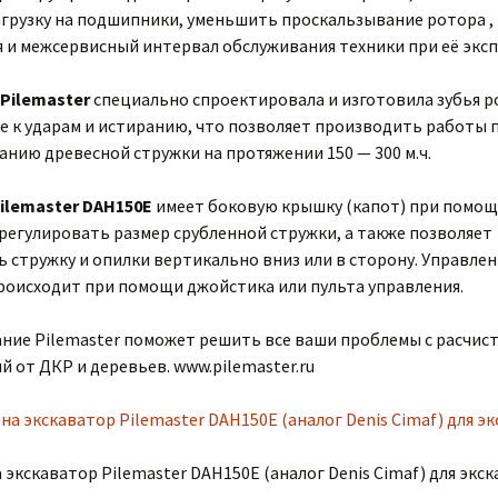
агрузку на подшипники, уменьшить проскальзывание ротора ,
я и межсервисный интервал обслуживания техники при её экс
Pilemaster
специально спроектировала и изготовила зубья 
е к ударам и истиранию, что позволяет производить работы 
нию древесной стружки на протяжении 150 — 300 м.ч.
ilemaster DAH150E
имеет боковую крышку (капот) при помо
регулировать размер срубленной стружки, а также позволяет
 стружку и опилки вертикально вниз или в сторону. Управле
роисходит при помощи джойстика или пульта управления.
ние Pilemaster поможет решить все ваши проблемы с расчис
 от ДКР и деревьев. www.pilemaster.ru
 экскаватор Pilemaster DAH150E (аналог Denis Cimaf) для экс