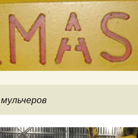
р, землесос, сваерезка, вибротрамбовк
TER» Навесное
 мульчеров