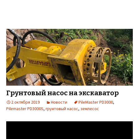
Грунтовый насос на экскаватор
2 октября 2019
Новости
PileMaster PD3000
,
Pilemaster PD3000S
,
грунтовый насос
,
землесос