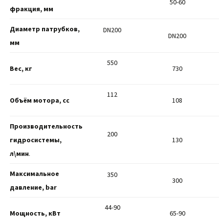
50-60
фракция, мм
Диаметр патрубков,
DN200
DN200
мм
550
Вес, кг
730
112
Объём мотора, сс
108
Производительность
200
гидросистемы,
130
л\мин
.
Максимальное
350
300
давление, bar
44-90
Мощность, кВт
65-90