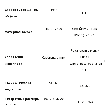
Скорость вращения,
1350
1180
об.\мин
Серый чугун типа
Hardox 450
Материал насоса
ВЧ-50 (EN 1563)
Резиновый сальник
Уплотнения
Buna +
Карбидкремния
импеллера
политетрафторэтилен
PTFE
Гидравлическая
ISO 320
ISO 320
жидкость
Габаритные размеры
2021х1154х560
1390х933х747