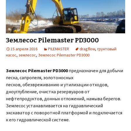
Землесос Pilemaster PD3000
15 апреля 2016
PILEMASTER
dragflow
,
грунтовый
насос
,
землесос
,
Землесос Pilemaster PD3000
Землесос Pilemaster PD3000
предназначен для добычи
песка, сапропеля, золотоносных
песков, обезвреживанию и утилизации отходов,
дноуглубление, очистка резервуаров от
нефтепродуктов, донных отложений, намыва берегов.
Землесос устанавливается на гидравлический
экскаватор с поворотной платформой и подключается
к его гидравлической системе.