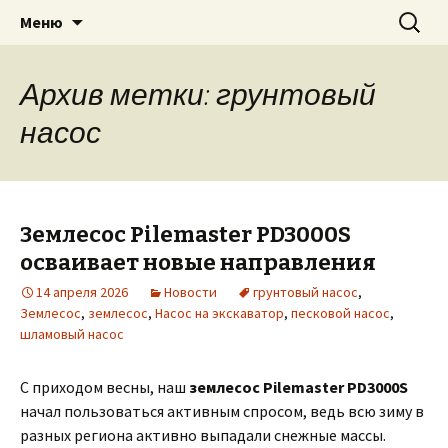
Для экскаватора: гидробур, землесос,
Перейти
Найти:
«PILEMASTER» Навесное
Меню
к
сваерезка, вибротрамбовка,
оборудование
содержимому
стенорезная машина
Архив метки: грунтовый
насос
Землесос Pilemaster PD3000S
осваивает новые направления
14 апреля 2026
Новости
грунтовый насос
,
Землесос
,
землесос
,
Насос на экскаватор
,
песковой насос
,
шламовый насос
С приходом весны, наш
землесос Pilemaster PD3000S
начал пользоваться активным спросом, ведь всю зиму в
разных региона активно выпадали снежные массы.