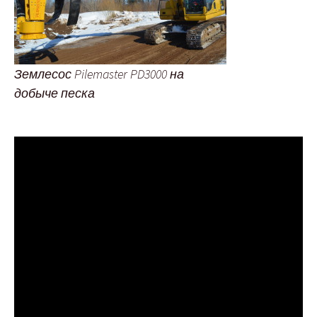
Землесос Pilemaster PD3000 на
добыче песка