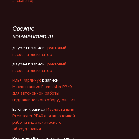
экскаватор
Свежие
комментарии
Даурен
к записи
Грунтовый
насос на экскаватор
Даурен
к записи
Грунтовый
насос на экскаватор
Илья Карличук
к записи
Маслостанция Pilemaster PP40
для автономной работы
гидравлического оборудования
Евгений
к записи
Маслостанция
Pilemaster PP40 для автономной
работы гидравлического
оборудования
Владимир Викторович
к записи