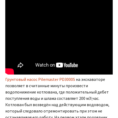
Грунтовый насос Pilemaster PD3000S
на экскаваторе
позволяет в считанные минуты произвести
водопонижение котлована, где положительный дебет
поступления воды и шлама составляет 200 м3\час.
Котлован был возведён над действующим водоводом,
который следовало отремонтировать при этом не
останавливая его работу. На первом этапе подрядчик