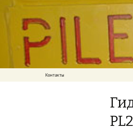
Для экскаватора: гидробу
«PILEMAS
Перейти
Контакты
к
содержимому
Гид
PL