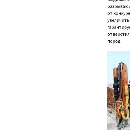
разрывающ
от конкур
увеличить 
гарантиру
отверстиям
пород.