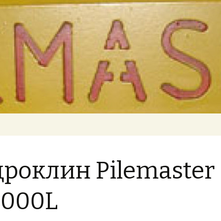
р, землесос, сваерезка, вибротрамбовк
TER» Навесное
роклин Pilemaster
2000L