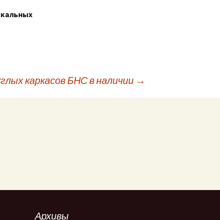
скальных
углых каркасов БНС в наличии
→
Архивы