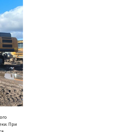
ого
еки. При
ся