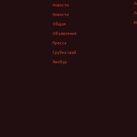
Л
Новости
Л
Новости
W
Общая
Объявления
Пресса
Срубка свай
Ямобур