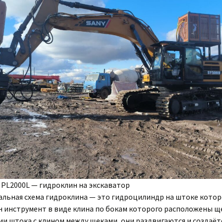
 PL2000L — гидроклин на экскаватор
льная схема гидроклина — это гидроцилиндр на штоке котор
н инструмент в виде клина по бокам которого расположены щ
и штока с клином между щеками, они раздвигаются и создаёт