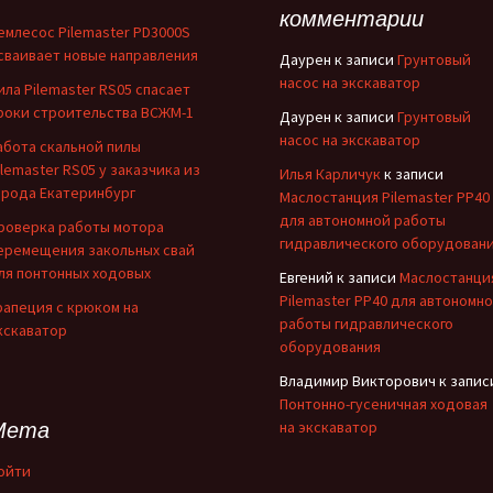
комментарии
емлесос Pilemaster PD3000S
сваивает новые направления
Даурен
к записи
Грунтовый
насос на экскаватор
ила Pilemaster RS05 спасает
роки строительства ВСЖМ-1
Даурен
к записи
Грунтовый
насос на экскаватор
абота скальной пилы
ilemaster RS05 у заказчика из
Илья Карличук
к записи
орода Екатеринбург
Маслостанция Pilemaster PP40
для автономной работы
роверка работы мотора
гидравлического оборудован
еремещения закольных свай
ля понтонных ходовых
Евгений
к записи
Маслостанци
Pilemaster PP40 для автономн
рапеция с крюком на
работы гидравлического
кскаватор
оборудования
Владимир Викторович
к запис
Понтонно-гусеничная ходовая
Мета
на экскаватор
ойти