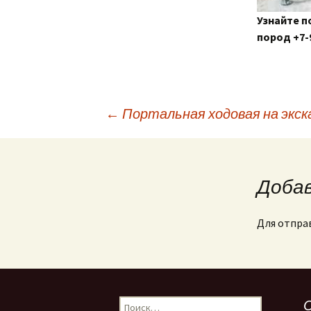
Узнайте п
пород +7-
Навигация
←
Портальная ходовая на экс
по
Доба
записям
Для отпра
Найти:
С