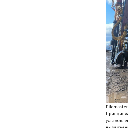
Pilemaster
Принципиа
установле
выдвижени