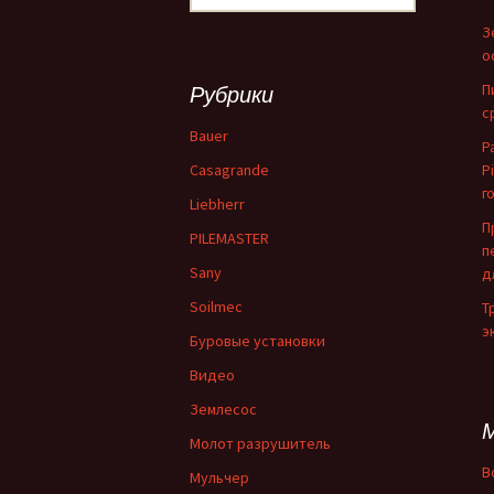
З
о
П
Рубрики
с
Bauer
Р
Casagrande
P
г
Liebherr
П
PILEMASTER
п
Sany
д
Soilmec
Т
э
Буровые установки
Видео
Землесос
Молот разрушитель
В
Мульчер