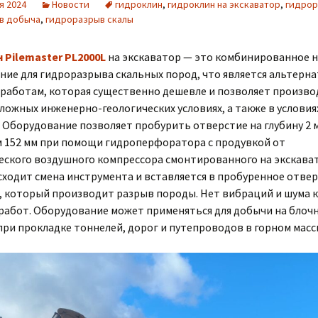
я 2024
Новости
гидроклин
,
гидроклин на экскаватор
,
гидрор
в добыча
,
гидроразрыв скалы
 Pilemaster PL2000L
на экскаватор — это комбинированное 
ние для гидроразрыва скальных пород, что является альтерн
работам, которая существенно дешевле и позволяет произв
ложных инженерно-геологических условиях, а также в услови
 Оборудование позволяет пробурить отверстие на глубину 2 
 152 мм при помощи гидроперфоратора с продувкой от
еского воздушного компрессора смонтированного на экскават
сходит смена инструмента и вставляется в пробуренное отве
, который производит разрыв породы. Нет вибраций и шума к
работ. Оборудование может применяться для добычи на блоч
при прокладке тоннелей, дорог и путепроводов в горном масс