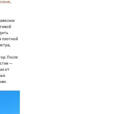
азрыв
,
навесное
ативой
одить
ях плотной
метра,
ор. После
рстие —
ак от
ных
иве.