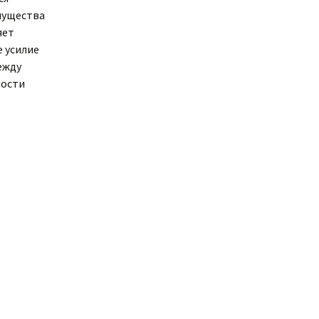
мущества
яет
е усилие
ежду
пости