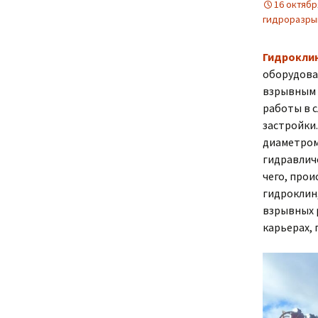
16 октябр
гидроразры
Гидроклин
оборудова
взрывным 
работы в с
застройки.
диаметром
гидравлич
чего, прои
гидроклин
взрывных 
карьерах, 