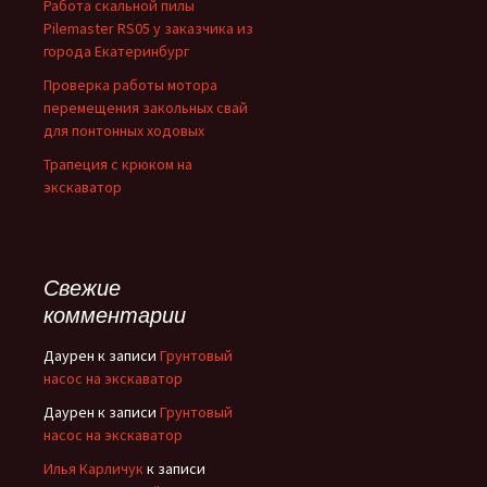
Работа скальной пилы
Pilemaster RS05 у заказчика из
города Екатеринбург
Проверка работы мотора
перемещения закольных свай
для понтонных ходовых
Трапеция с крюком на
экскаватор
Свежие
комментарии
Даурен
к записи
Грунтовый
насос на экскаватор
Даурен
к записи
Грунтовый
насос на экскаватор
Илья Карличук
к записи